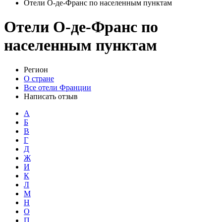
Отели О-де-Франс по населенным пунктам
Отели О-де-Франс по
населенным пунктам
Регион
О стране
Все отели Франции
Написать отзыв
А
Б
В
Г
Д
Ж
И
К
Л
М
Н
О
П