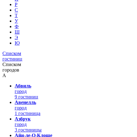
Р
С
Т
У
Ф
Ш
Э
Ю
Списком
гостиниц
Списком
городов
А
Абвиль
город
9 гостиниц
Авенелль
город
1 гостиница
Азбрук
город
3 гостиницы
Айи-ле-О-Клоше