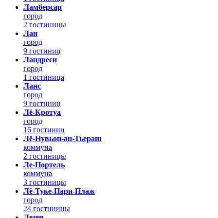
Ламберсар
город
2 гостиницы
Лан
город
9 гостиниц
Ландреси
город
1 гостиница
Ланс
город
9 гостиниц
Лё-Кротуа
город
16 гостиниц
Лё-Нувьон-ан-Тьераш
коммуна
2 гостиницы
Ле-Портель
коммуна
3 гостиницы
Лё-Туке-Пари-Плаж
город
24 гостиницы
Лезен