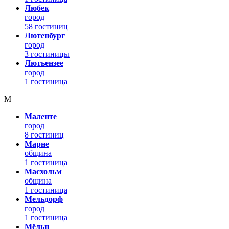
Любек
город
58 гостиниц
Лютенбург
город
3 гостиницы
Лютьензее
город
1 гостиница
М
Маленте
город
8 гостиниц
Марне
община
1 гостиница
Масхольм
община
1 гостиница
Мельдорф
город
1 гостиница
Мёльн