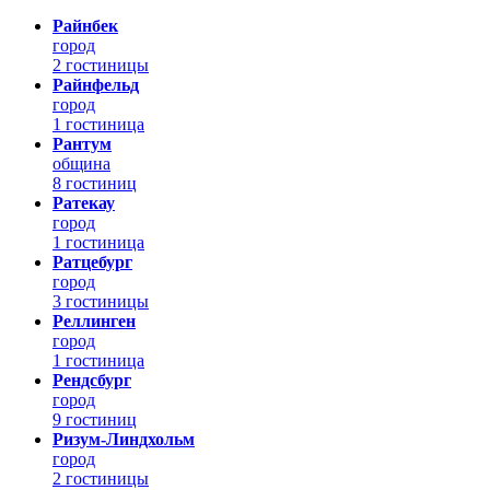
Райнбек
город
2 гостиницы
Райнфельд
город
1 гостиница
Рантум
община
8 гостиниц
Ратекау
город
1 гостиница
Ратцебург
город
3 гостиницы
Реллинген
город
1 гостиница
Рендсбург
город
9 гостиниц
Ризум-Линдхольм
город
2 гостиницы