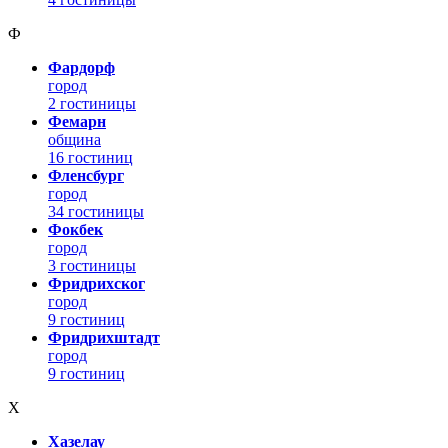
Ф
Фардорф
город
2 гостиницы
Фемарн
община
16 гостиниц
Фленсбург
город
34 гостиницы
Фокбек
город
3 гостиницы
Фридрихског
город
9 гостиниц
Фридрихштадт
город
9 гостиниц
Х
Хазелау