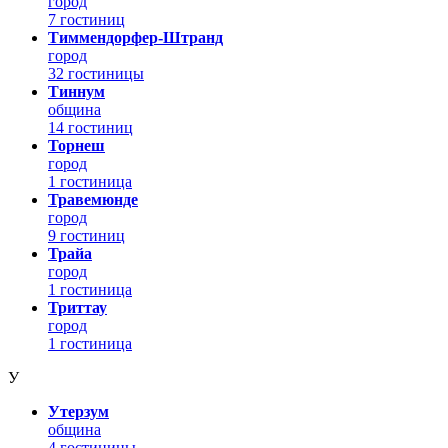
город
7 гостиниц
Тиммендорфер-Штранд
город
32 гостиницы
Тиннум
община
14 гостиниц
Торнеш
город
1 гостиница
Травемюнде
город
9 гостиниц
Трайа
город
1 гостиница
Триттау
город
1 гостиница
У
Утерзум
община
4 гостиницы