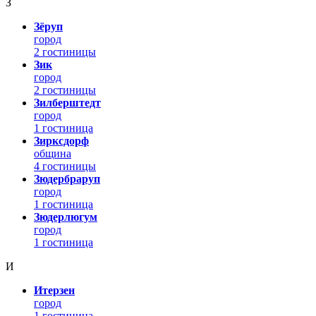
З
Зёруп
город
2 гостиницы
Зик
город
2 гостиницы
Зилберштедт
город
1 гостиница
Зирксдорф
община
4 гостиницы
Зюдербраруп
город
1 гостиница
Зюдерлюгум
город
1 гостиница
И
Итерзен
город
1 гостиница