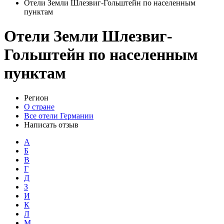
Отели Земли Шлезвиг-Гольштейн по населенным
пунктам
Отели Земли Шлезвиг-
Гольштейн по населенным
пунктам
Регион
О стране
Все отели Германии
Написать отзыв
А
Б
В
Г
Д
З
И
К
Л
М