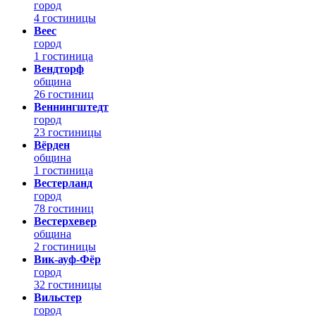
город
4 гостиницы
Веес
город
1 гостиница
Вендторф
община
26 гостиниц
Веннингштедт
город
23 гостиницы
Вёрден
община
1 гостиница
Вестерланд
город
78 гостиниц
Вестерхевер
община
2 гостиницы
Вик-ауф-Фёр
город
32 гостиницы
Вильстер
город