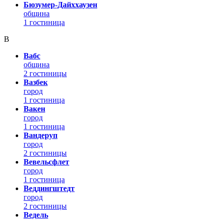
Бюзумер-Дайххаузен
община
1 гостиница
В
Вабс
община
2 гостиницы
Вазбек
город
1 гостиница
Вакен
город
1 гостиница
Вандеруп
город
2 гостиницы
Вевельсфлет
город
1 гостиница
Веддингштедт
город
2 гостиницы
Ведель