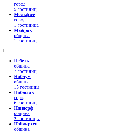
город
5 гостиниц
Мольфзее
город
1 гостиница
Мюброк
община
1 гостиница
Н
Небель
община
7 гостиниц
Ниблум
община
15 гостиниц
Нибюлль
город
6 гостиниц
Ниндорф
община
2 гостиницы
Нойкирхен
община