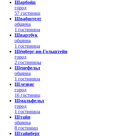
Шарбойц
город
57 гостиниц
Швабштедт
община
1 гостиница
Швартбук
община
1 гостиница
Шёнберг-ин-Гольштейн
город
2 гостиницы
Шенефельд
община
1 гостиница
Шлезвиг
город
16 гостиниц
Шмальфельд
город
1 гостиница
Штайн
община
8 гостиниц
Штайнберг