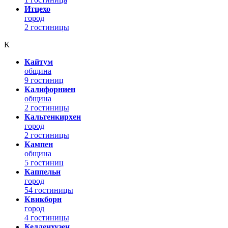
Итцехо
город
2 гостиницы
К
Кайтум
община
9 гостиниц
Калифорниен
община
2 гостиницы
Кальтенкирхен
город
2 гостиницы
Кампен
община
5 гостиниц
Каппельн
город
54 гостиницы
Квикборн
город
4 гостиницы
Келленхузен