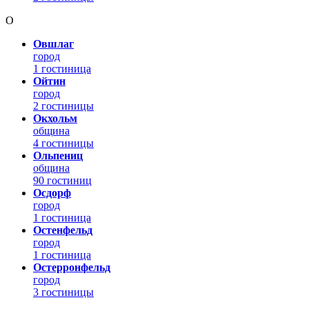
О
Овшлаг
город
1 гостиница
Ойтин
город
2 гостиницы
Окхольм
община
4 гостиницы
Ольпениц
община
90 гостиниц
Осдорф
город
1 гостиница
Остенфельд
город
1 гостиница
Остерронфельд
город
3 гостиницы