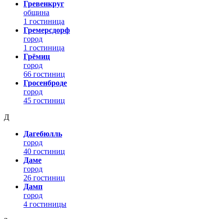
Гревенкруг
община
1 гостиница
Гремерсдорф
город
1 гостиница
Грёмиц
город
66 гостиниц
Гросенброде
город
45 гостиниц
Д
Дагебюлль
город
40 гостиниц
Даме
город
26 гостиниц
Дамп
город
4 гостиницы