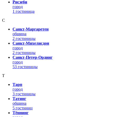
Рисзеби
город
1 гостиница
С
Санкт-Маргаретен
община
2 гостиницы
Санкт-Михелисдон
город
2 гостиницы
Санкт-Петер-Ординг
город
53 гостиницы
Т
Тарп
город
3 гостиницы
Татинг
община
5 гостиниц
Тённинг