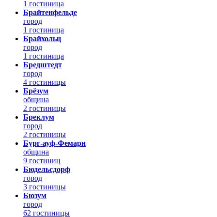
1 гостиница
Брайтенфельде
город
1 гостиница
Брайхольц
город
1 гостиница
Бредштедт
город
4 гостиницы
Брёзум
община
2 гостиницы
Бреклум
город
2 гостиницы
Бург-ауф-Фемарн
община
9 гостиниц
Бюдельсдорф
город
3 гостиницы
Бюзум
город
62 гостиницы