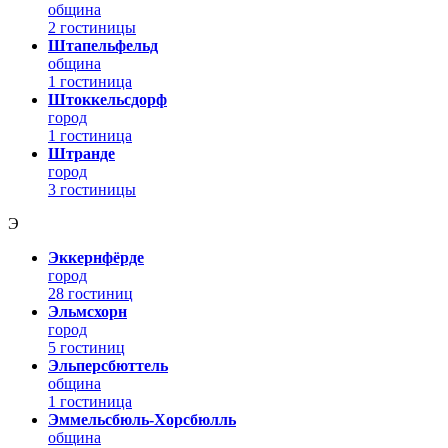
община
2 гостиницы
Штапельфельд
община
1 гостиница
Штоккельсдорф
город
1 гостиница
Штранде
город
3 гостиницы
Э
Эккернфёрде
город
28 гостиниц
Эльмсхорн
город
5 гостиниц
Эльперсбюттель
община
1 гостиница
Эммельсбюль-Хорсбюлль
община