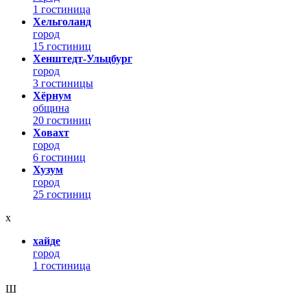
1 гостиница
Хельголанд
город
15 гостиниц
Хенштедт-Ульцбург
город
3 гостиницы
Хёрнум
община
20 гостиниц
Ховахт
город
6 гостиниц
Хузум
город
25 гостиниц
х
хайде
город
1 гостиница
Ш