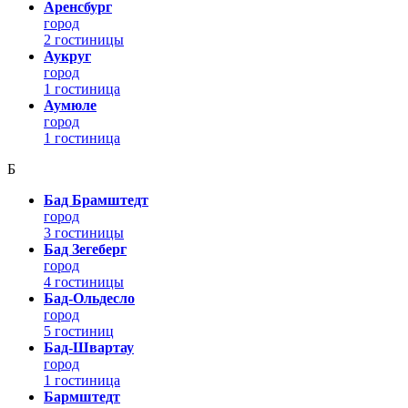
Аренсбург
город
2 гостиницы
Аукруг
город
1 гостиница
Аумюле
город
1 гостиница
Б
Бад Брамштедт
город
3 гостиницы
Бад Зегеберг
город
4 гостиницы
Бад-Ольдесло
город
5 гостиниц
Бад-Швартау
город
1 гостиница
Бармштедт