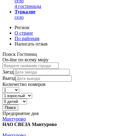
село
4 гостиницы
Туркалне
село
Регион
О стране
По районам
Написать отзыв
Поиск Гостиниц
On-line по всему миру
Заезд
Выезд
Количество номеров
Предприятие дня
Мантурово
НАО СВЕЗА Мантурово
Мантурово