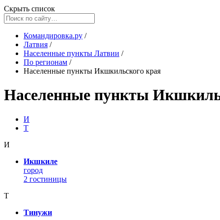
Скрыть список
Командировка.ру
/
Латвия
/
Населенные пункты Латвии
/
По регионам
/
Населенные пункты Икшкильского края
Населенные пункты Икшкиль
И
Т
И
Икшкиле
город
2 гостиницы
Т
Тинужи