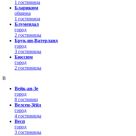
1 гостиница
Бларикюм
община
1 гостиница
Блумендал
город
2 гостиницы
Брук-ин-Ватерланд
город
3 гостиницы
Бюссюм
город
2 гостиницы
В
Вейк-ан-Зе
город
8 гостиниц
Велсен-Зёйд
город
4 гостиницы
Весп
город
3 гостиницы