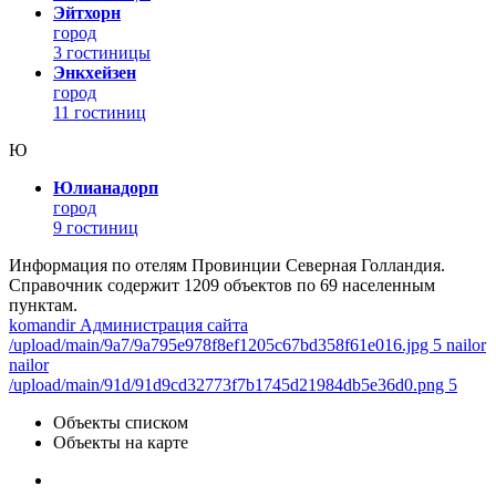
Эйтхорн
город
3 гостиницы
Энкхейзен
город
11 гостиниц
Ю
Юлианадорп
город
9 гостиниц
Информация по отелям Провинции Северная Голландия.
Справочник содержит 1209 объектов по 69 населенным
пунктам.
komandir Администрация сайта
/upload/main/9a7/9a795e978f8ef1205c67bd358f61e016.jpg 5
nailor
nailor
/upload/main/91d/91d9cd32773f7b1745d21984db5e36d0.png 5
Объекты списком
Объекты на карте