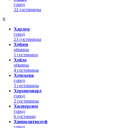
город
22 гостиницы
Х
Харлем
город
23 гостиницы
Хёйзен
община
1 гостиница
Хейло
община
4 гостиницы
Хемскерк
город
3 гостиницы
Херхюговард
город
2 гостиницы
Хилверсюм
город
6 гостиниц
Хипполитюсхуф
город