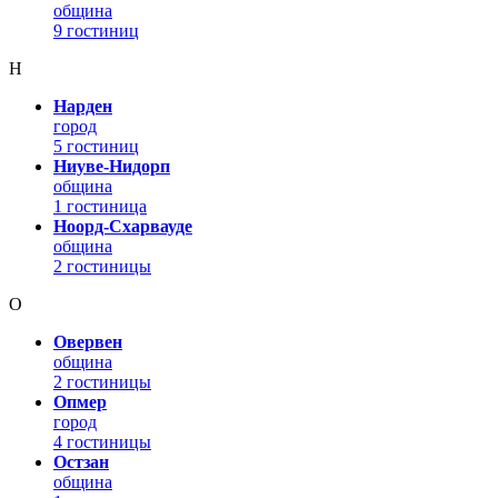
община
9 гостиниц
Н
Нарден
город
5 гостиниц
Ниуве-Нидорп
община
1 гостиница
Ноорд-Схарвауде
община
2 гостиницы
О
Овервен
община
2 гостиницы
Опмер
город
4 гостиницы
Остзан
община