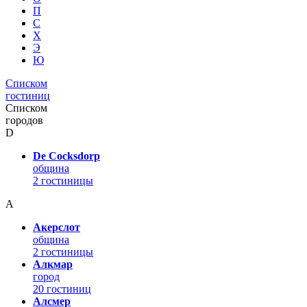
П
С
Х
Э
Ю
Списком
гостиниц
Списком
городов
D
De Cocksdorp
община
2 гостиницы
А
Акерслот
община
2 гостиницы
Алкмар
город
20 гостиниц
Алсмер