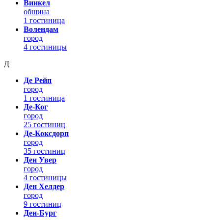
Винкел
община
1 гостиница
Волендам
город
4 гостиницы
Д
Де Рейп
город
1 гостиница
Де-Ког
город
25 гостиниц
Де-Коксдорп
город
35 гостиниц
Ден Увер
город
4 гостиницы
Ден Хелдер
город
9 гостиниц
Ден-Бург