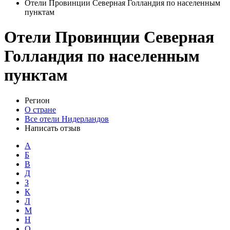
Отели Провинции Северная Голландия по населенным
пунктам
Отели Провинции Северная
Голландия по населенным
пунктам
Регион
О стране
Все отели Нидерландов
Написать отзыв
А
Б
В
Д
З
К
Л
М
Н
О