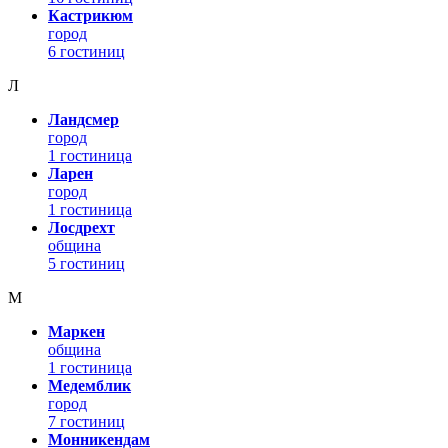
Кастрикюм
город
6 гостиниц
Л
Ландсмер
город
1 гостиница
Ларен
город
1 гостиница
Лосдрехт
община
5 гостиниц
М
Маркен
община
1 гостиница
Медемблик
город
7 гостиниц
Монникендам