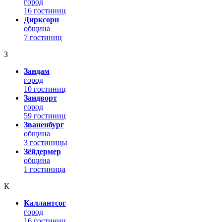
город
16 гостиниц
Дирксорн
община
7 гостиниц
З
Зандам
город
10 гостиниц
Зандворт
город
59 гостиниц
Званенбург
община
3 гостиницы
Зёйдермер
община
1 гостиница
К
Каллантсог
город
16 гостиниц