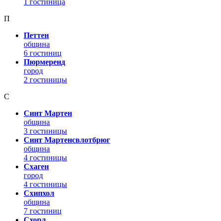
1 гостиница
П
Петтен
община
6 гостиниц
Пюрмеренд
город
2 гостиницы
С
Синт Мартен
община
3 гостиницы
Синт Мартенсвлотбрюг
община
4 гостиницы
Схаген
город
4 гостиницы
Схипхол
община
7 гостиниц
Схорл