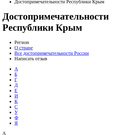
Достопримечательности Республики Крым
Достопримечательности
Республики Крым
Регион
О стране
Все достопримечательности России
Написать отзыв
А
Б
Г
Д
Е
И
К
С
У
Ф
Я
А