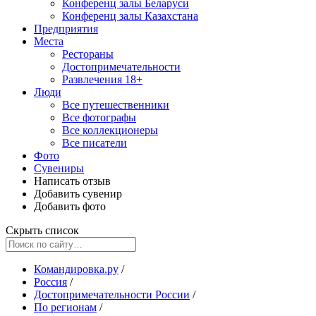
Конференц залы Беларуси
Конференц залы Казахстана
Предприятия
Места
Рестораны
Достопримечательности
Развлечения
18+
Люди
Все путешественники
Все фотографы
Все коллекционеры
Все писатели
Фото
Сувениры
Написать отзыв
Добавить сувенир
Добавить фото
Скрыть список
Командировка.ру
/
Россия
/
Достопримечательности России
/
По регионам
/