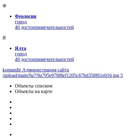
Ф
Феодосия
город
40 достопримечательностей
Я
Ялта
город
49 достопримечательностей
komandir Администрация сайта
/upload/main/9a7/9a795e978f8ef1205c67bd358f61e016.jpg 5
Объекты списком
Объекты на карте