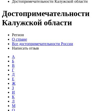
Достопримечательности Калужской области
Достопримечательности
Калужской области
Регион
О стране
Все достопримечательности России
Написать отзыв
А
Б
В
Г
Д
Е
Ж
З
И
К
Л
М
О