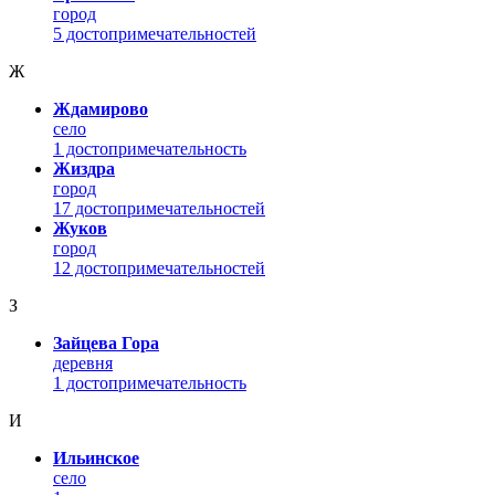
город
5 достопримечательностей
Ж
Ждамирово
село
1 достопримечательность
Жиздра
город
17 достопримечательностей
Жуков
город
12 достопримечательностей
З
Зайцева Гора
деревня
1 достопримечательность
И
Ильинское
село