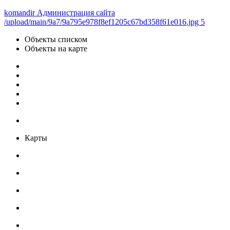
komandir Администрация сайта
/upload/main/9a7/9a795e978f8ef1205c67bd358f61e016.jpg 5
Объекты списком
Объекты на карте
Карты