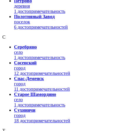
Петрово
деревня
1 достопримечательность
Полотняный Завод
поселок
6 достопримечательностей
С
Серебряно
село
1 достопримечательность
Сосенский
город
12 достопримечательностей
Спас-Деменск
город
11 достопримечательностей
Старое Шамордино
село
1 достопримечательность
Сухиничи
город
18 достопримечательностей
Т