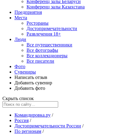
Конференц залы Беларуси
Конференц залы Казахстана
Предприятия
Места
Рестораны
Достопримечательности
Развлечения
18+
Люди
Все путешественники
Все фотографы
Все коллекционеры
Все писатели
Фото
Сувениры
Написать отзыв
Добавить сувенир
Добавить фото
Скрыть список
Командировка.ру
/
Россия
/
Достопримечательности России
/
По регионам
/