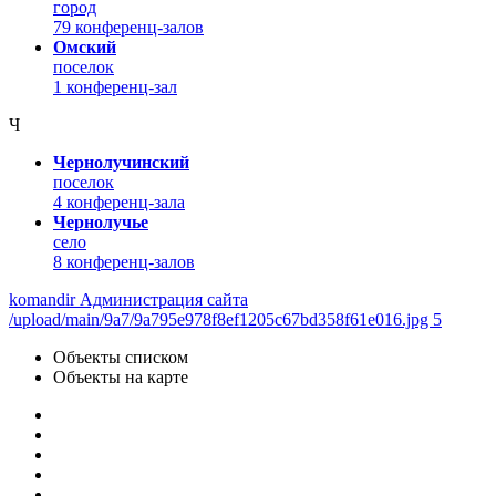
город
79 конференц-залов
Омский
поселок
1 конференц-зал
Ч
Чернолучинский
поселок
4 конференц-зала
Чернолучье
село
8 конференц-залов
komandir Администрация сайта
/upload/main/9a7/9a795e978f8ef1205c67bd358f61e016.jpg 5
Объекты списком
Объекты на карте