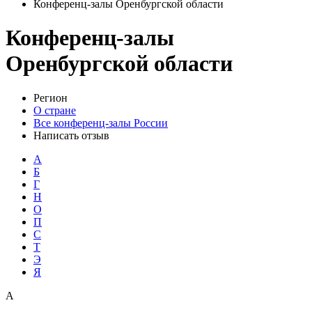
Конференц-залы Оренбургской области
Конференц-залы
Оренбургской области
Регион
О стране
Все конференц-залы России
Написать отзыв
А
Б
Г
Н
О
П
С
Т
Э
Я
А