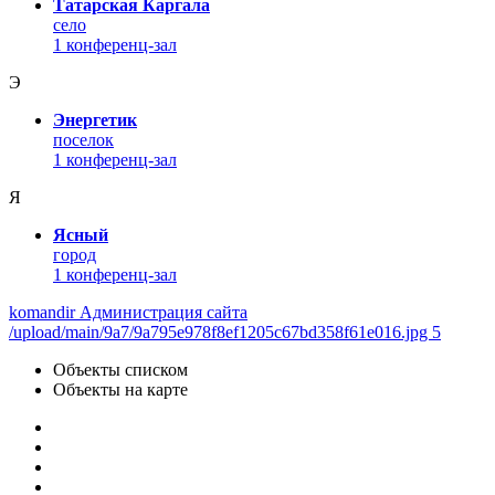
Татарская Каргала
село
1 конференц-зал
Э
Энергетик
поселок
1 конференц-зал
Я
Ясный
город
1 конференц-зал
komandir Администрация сайта
/upload/main/9a7/9a795e978f8ef1205c67bd358f61e016.jpg 5
Объекты списком
Объекты на карте