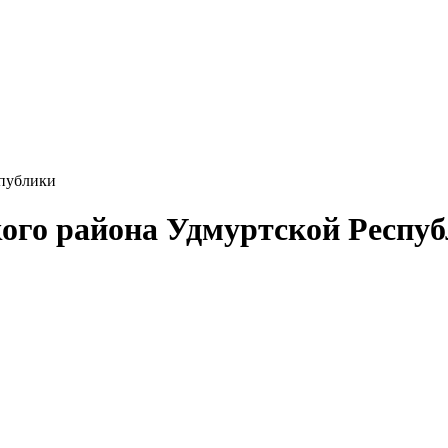
спублики
ого района Удмуртской Респу