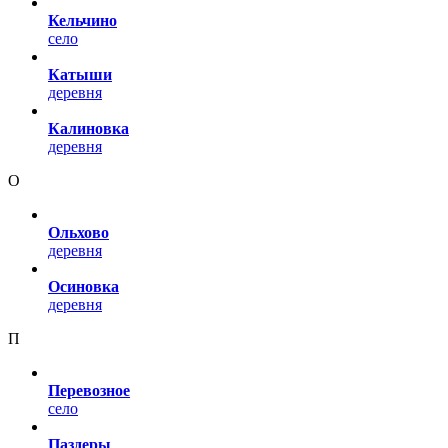
Кельчино
село
Катыши
деревня
Калиновка
деревня
О
Ольхово
деревня
Осиновка
деревня
П
Перевозное
село
Паздеры