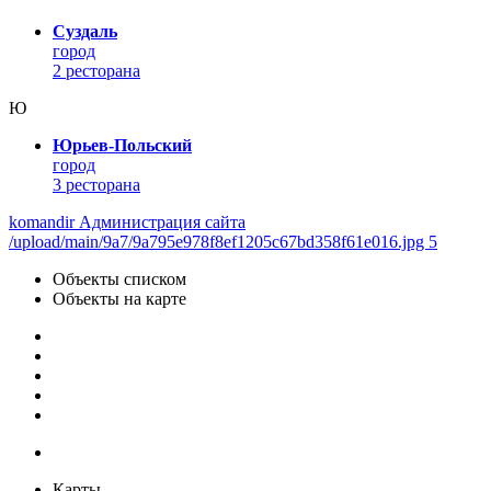
Суздаль
город
2 ресторана
Ю
Юрьев-Польский
город
3 ресторана
komandir Администрация сайта
/upload/main/9a7/9a795e978f8ef1205c67bd358f61e016.jpg 5
Объекты списком
Объекты на карте
Карты