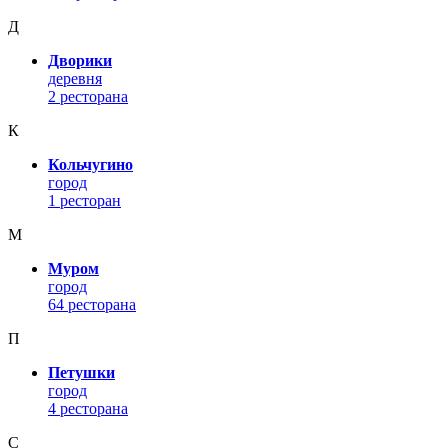
Д
Дворики
деревня
2 ресторана
К
Кольчугино
город
1 ресторан
М
Муром
город
64 ресторана
П
Петушки
город
4 ресторана
С