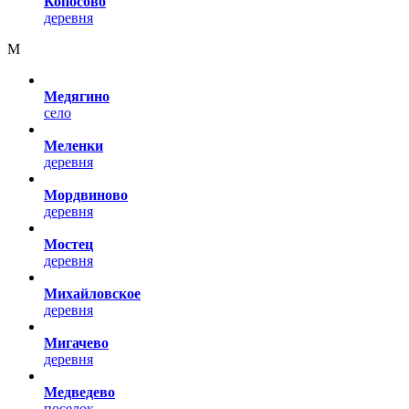
Копосово
деревня
М
Медягино
село
Меленки
деревня
Мордвиново
деревня
Мостец
деревня
Михайловское
деревня
Мигачево
деревня
Медведево
поселок