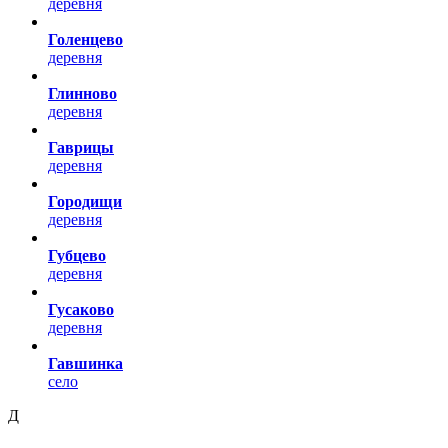
деревня
Голенцево
деревня
Глинново
деревня
Гаврицы
деревня
Городищи
деревня
Губцево
деревня
Гусаково
деревня
Гавшинка
село
Д