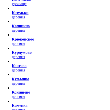
урочище
Козульки
деревня
Калинино
деревня
Крюковское
деревня
Курдумово
деревня
Коптево
деревня
Кузьмино
деревня
Конищево
деревня
Каменка
деревня