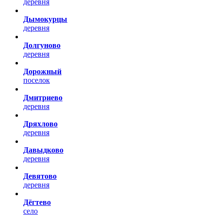
деревня
Дымокурцы
деревня
Долгуново
деревня
Дорожный
поселок
Дмитриево
деревня
Дряхлово
деревня
Давыдково
деревня
Девятово
деревня
Дёгтево
село