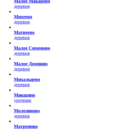
Малое Макарово
деревня
Михеево
деревня
Матвеево
деревня
Малое Симоново
деревня
Малое Домнино
деревня
Михальцево
деревня
Микшино
урочище
Молозиново
деревня
Матренино