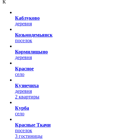
К
Каблуково
деревня
Козьмодемьянск
поселок
Кормилицыно
деревня
Красное
село
Кузнечиха
деревня
2 квартиры
Курба
село
Красные Ткачи
поселок
3 гостиницы