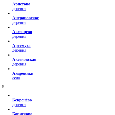
Аристово
деревня
Антроповское
деревня
Аксенцево
деревня
Артемуха
деревня
Аксеновская
деревня
Андроники
село
Б
Бекренёво
деревня
Борисково