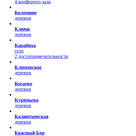
4 конференц-зала
Коломино
деревня
Ключи
деревня
Карабиха
село
2 достопримечательности
Климовское
деревня
Когаево
деревня
Куричьево
деревня
Калинтьевская
деревня
Красный Бор