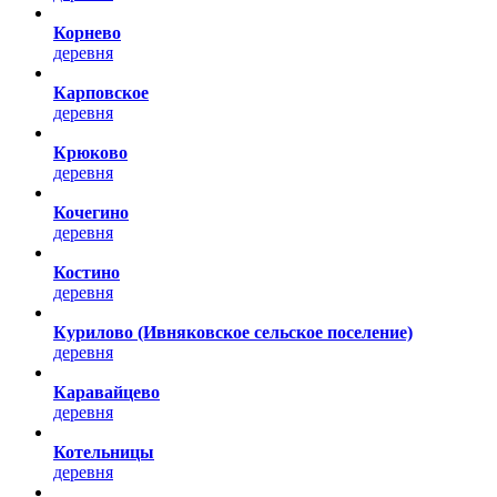
Корнево
деревня
Карповское
деревня
Крюково
деревня
Кочегино
деревня
Костино
деревня
Курилово (Ивняковское сельское поселение)
деревня
Каравайцево
деревня
Котельницы
деревня