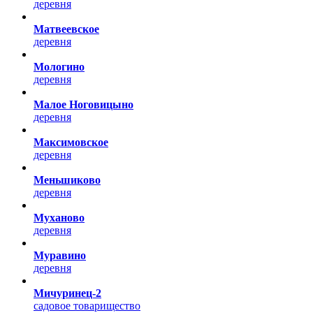
деревня
Матвеевское
деревня
Мологино
деревня
Малое Ноговицыно
деревня
Максимовское
деревня
Меньшиково
деревня
Муханово
деревня
Муравино
деревня
Мичуринец-2
садовое товарищество