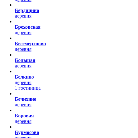
Бердицино
деревня
Бреховская
деревня
Бессмертново
деревня
Большая
деревня
Белкино
деревня
1 гостиница
Бечихино
деревня
Боровая
деревня
Бурмосово
деревня