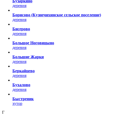
Бузаркино
деревня
Борисово (Кузнечихинское сельское поселение)
деревня
Бисерово
деревня
Большое Ноговицыно
деревня
Большие Жарки
деревня
Беркайцево
деревня
Бухалово
деревня
Быстреник
хутор
Г