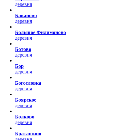
деревня
Баканово
деревня
Большое Филимоново
деревня
Ботово
деревня
Бор
деревня
Богословка
деревня
Боярское
деревня
Болково
деревня
Браташино
деревня