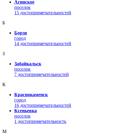
Агинское
поселок
15 достопримечательностей
Б
Борзя
город
14 достопримечательностей
З
Забайкальск
поселок
7 достопримечательностей
К
Краснокаменск
город
16 достопримечательностей
Ксеньевка
поселок
1 достопримечательность
М