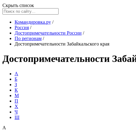
Скрыть список
Командировка.ру
/
Россия
/
Достопримечательности России
/
По регионам
/
Достопримечательности Забайкальского края
Достопримечательности Забай
А
Б
З
К
М
П
Х
Ч
Ш
А