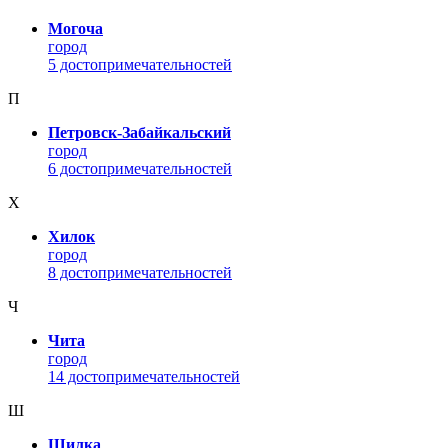
Могоча
город
5 достопримечательностей
П
Петровск-Забайкальский
город
6 достопримечательностей
Х
Хилок
город
8 достопримечательностей
Ч
Чита
город
14 достопримечательностей
Ш
Шилка