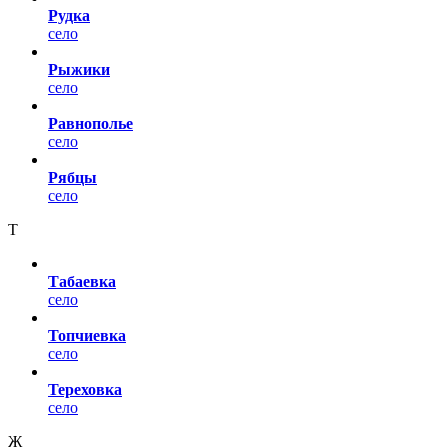
Рудка
село
Рыжики
село
Равнополье
село
Рябцы
село
Т
Табаевка
село
Топчиевка
село
Тереховка
село
Ж