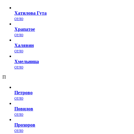
Хатилова Гута
село
Храпатое
село
Халявин
село
Хмельница
село
П
Петрово
село
Повидов
село
Прохоров
село