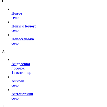
Н
Новое
село
Новый Белоус
село
Новоселовка
село
А
Андреевка
поселок
1 гостиница
Анисов
село
Антоновичи
село
Л