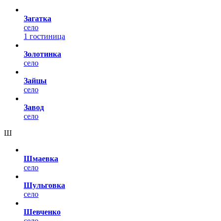
Загатка
село
1 гостиница
Золотинка
село
Зайцы
село
Завод
село
Ш
Шмаевка
село
Шульговка
село
Шевченко
село