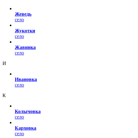
Жеведь
село
Жукотки
село
Жавинка
село
И
Ивановка
село
К
Колычовка
село
Карховка
село