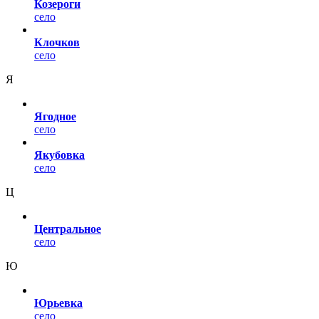
Козероги
село
Клочков
село
Я
Ягодное
село
Якубовка
село
Ц
Центральное
село
Ю
Юрьевка
село