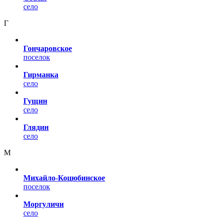
село
Г
Гончаровское
поселок
Гирманка
село
Гущин
село
Глядин
село
М
Михайло-Коцюбинское
поселок
Моргуличи
село