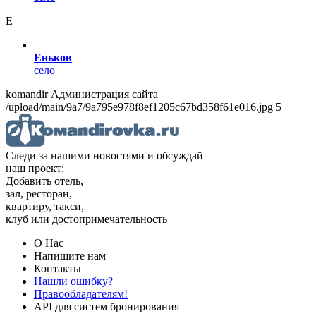
Е
Еньков
село
komandir Администрация сайта
/upload/main/9a7/9a795e978f8ef1205c67bd358f61e016.jpg 5
Следи за нашими новостями и обсуждай
наш проект:
Добавить отель,
зал, ресторан,
квартиру, такси,
клуб или достопримечательность
О Нас
Напишите нам
Контакты
Нашли ошибку?
Правообладателям!
API для систем бронирования