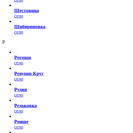
Шестовица
село
Шибириновка
село
Р
Рогощи
село
Ревунов Круг
село
Рудня
село
Редьковка
село
Роище
село