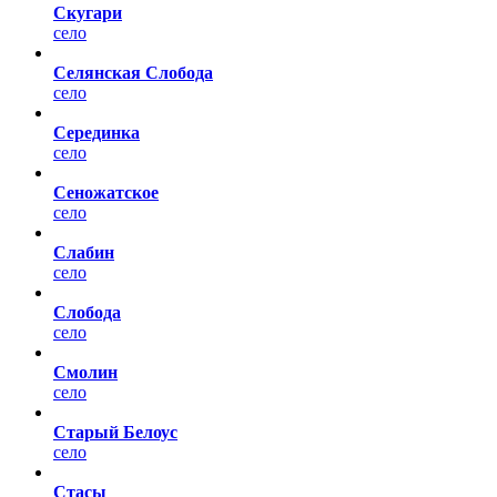
Скугари
село
Селянская Слобода
село
Серединка
село
Сеножатское
село
Слабин
село
Слобода
село
Смолин
село
Старый Белоус
село
Стасы