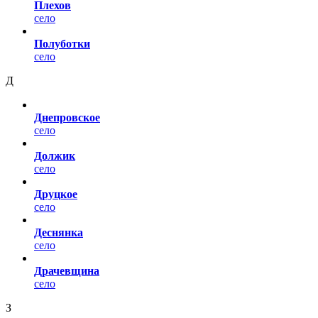
Плехов
село
Полуботки
село
Д
Днепровское
село
Должик
село
Друцкое
село
Деснянка
село
Драчевщина
село
З