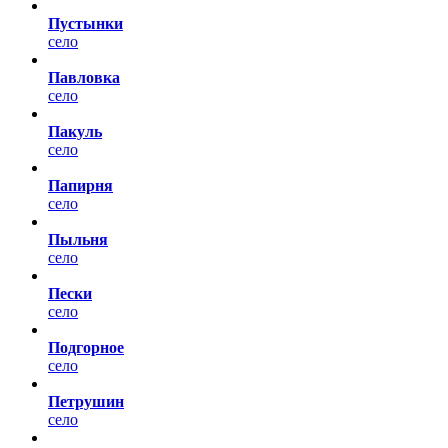
Пустынки
село
Павловка
село
Пакуль
село
Папирня
село
Пыльня
село
Пески
село
Подгорное
село
Петрушин
село