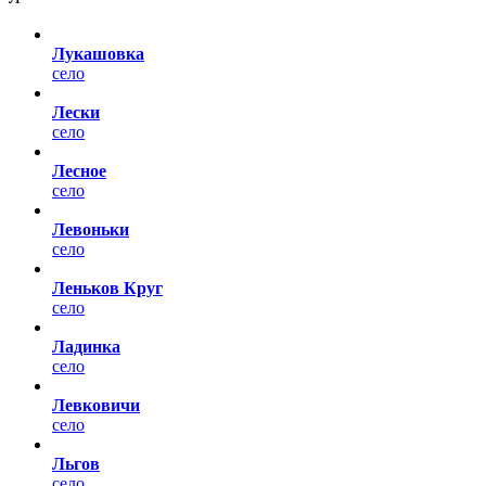
Лукашовка
село
Лески
село
Лесное
село
Левоньки
село
Леньков Круг
село
Ладинка
село
Левковичи
село
Льгов
село