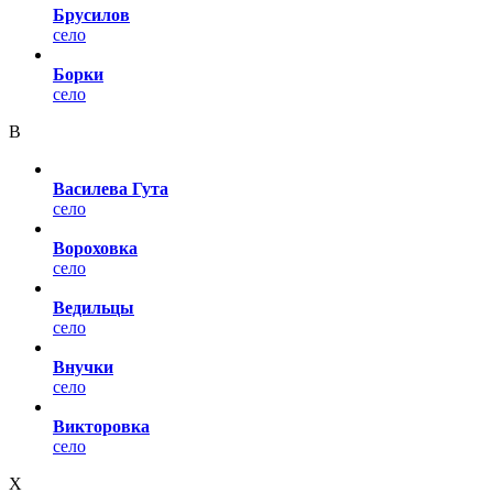
Брусилов
село
Борки
село
В
Василева Гута
село
Вороховка
село
Ведильцы
село
Внучки
село
Викторовка
село
Х