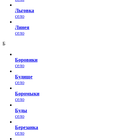
Льговка
село
Линея
село
Б
Боровики
село
Будище
село
Боромыки
село
Буды
село
Березанка
село