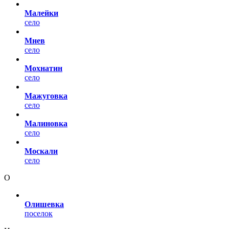
Малейки
село
Мнев
село
Мохнатин
село
Мажуговка
село
Малиновка
село
Москали
село
О
Олишевка
поселок