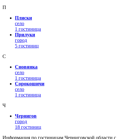
П
Плиски
село
1 гостиница
Прилуки
город
5 гостиниц
С
Сновянка
село
1 гостиница
Сорокошичи
село
1 гостиница
Ч
Чернигов
город
18 гостиниц
Информация по гостиницам Черниговской области с