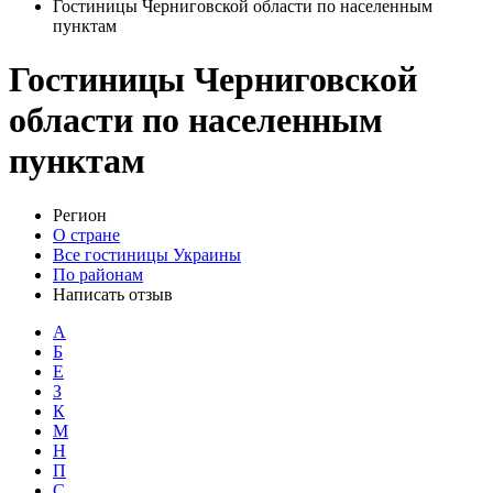
Гостиницы Черниговской области по населенным
пунктам
Гостиницы Черниговской
области по населенным
пунктам
Регион
О стране
Все гостиницы Украины
По районам
Написать отзыв
А
Б
Е
З
К
М
Н
П
С