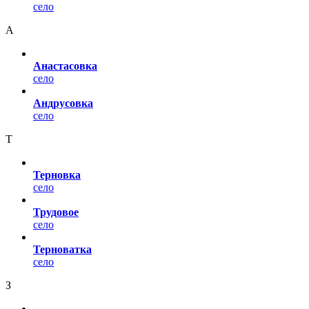
село
А
Анастасовка
село
Андрусовка
село
Т
Терновка
село
Трудовое
село
Терноватка
село
З