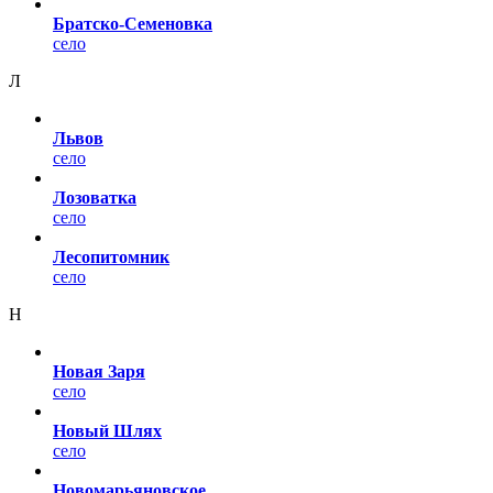
Братско-Семеновка
село
Л
Львов
село
Лозоватка
село
Лесопитомник
село
Н
Новая Заря
село
Новый Шлях
село
Новомарьяновское