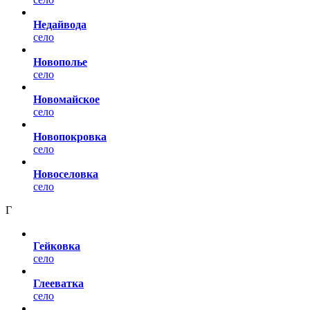
Недайвода
село
Новополье
село
Новомайское
село
Новопокровка
село
Новоселовка
село
Г
Гейковка
село
Глееватка
село