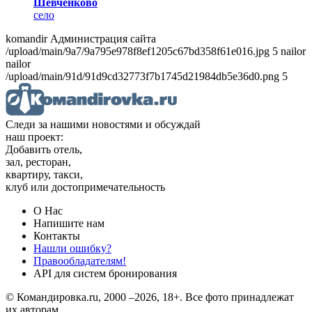
Шевченково
село
komandir Администрация сайта
/upload/main/9a7/9a795e978f8ef1205c67bd358f61e016.jpg 5 nailor
nailor
/upload/main/91d/91d9cd32773f7b1745d21984db5e36d0.png 5
Следи за нашими новостями и обсуждай
наш проект:
Добавить отель,
зал, ресторан,
квартиру, такси,
клуб или достопримечательность
О Нас
Напишите нам
Контакты
Нашли ошибку?
Правообладателям!
API для систем бронирования
© Командировка.ru, 2000 –2026, 18+.
Все фото принадлежат
их авторам.