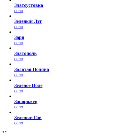
Златоустовка
село
Зеленый Луг
село
Заря
село
Златополь
село
Золотая Поляна
село
Зеленое Поле
село
Запорожец
село
Зеленый Гай
село
М