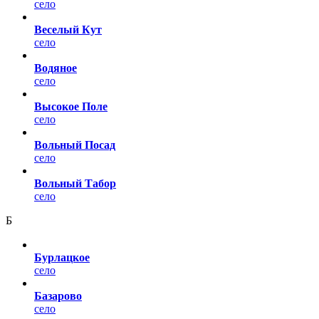
село
Веселый Кут
село
Водяное
село
Высокое Поле
село
Вольный Посад
село
Вольный Табор
село
Б
Бурлацкое
село
Базарово
село