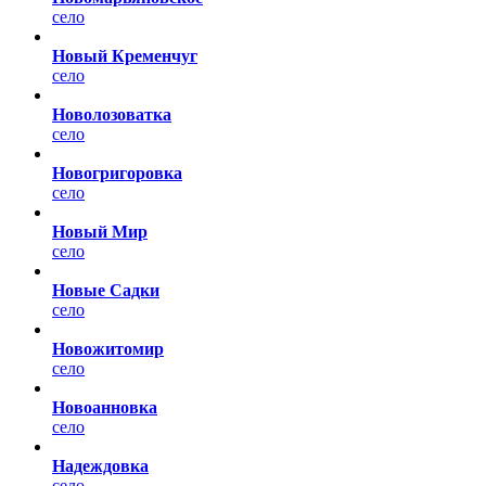
село
Новый Кременчуг
село
Новолозоватка
село
Новогригоровка
село
Новый Мир
село
Новые Садки
село
Новожитомир
село
Новоанновка
село
Надеждовка
село