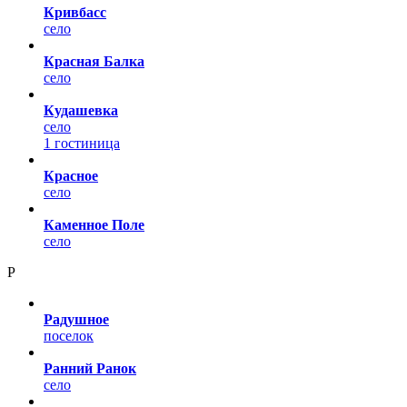
Кривбасс
село
Красная Балка
село
Кудашевка
село
1 гостиница
Красное
село
Каменное Поле
село
Р
Радушное
поселок
Ранний Ранок
село