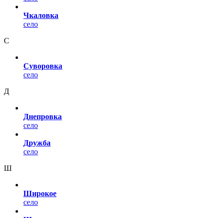
Чкаловка
село
С
Суворовка
село
Д
Днепровка
село
Дружба
село
Ш
Широкое
село