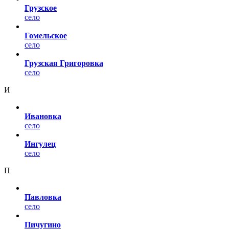
Грузское
село
Гомельское
село
Грузская Григоровка
село
И
Ивановка
село
Ингулец
село
П
Павловка
село
Пичугино