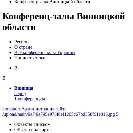
Конференц-залы Винницкой области
Конференц-залы Винницкой
области
Регион
О стране
Все конференц-залы Украины
Написать отзыв
В
В
Винница
город
1 конференц-зал
komandir Администрация сайта
/upload/main/9a7/9a795e978f8ef1205c67bd358f61e016.jpg 5
Объекты списком
Объекты на карте