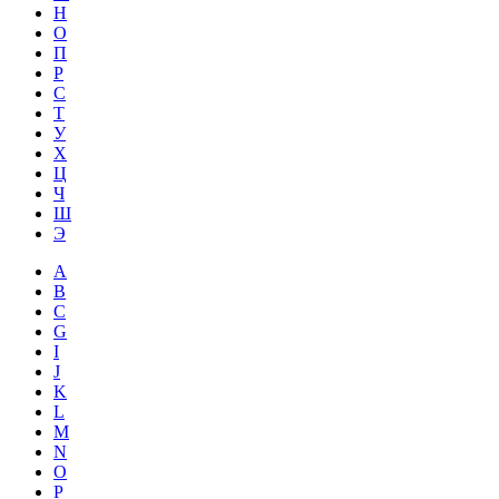
Н
О
П
Р
С
Т
У
Х
Ц
Ч
Ш
Э
A
B
C
G
I
J
K
L
M
N
O
P