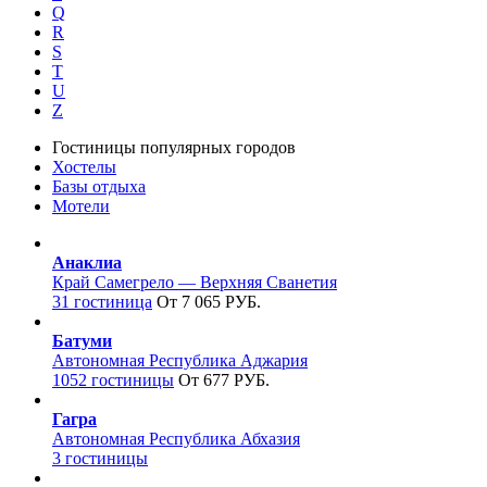
Q
R
S
T
U
Z
Гостиницы популярных городов
Хостелы
Базы отдыха
Мотели
Анаклиа
Край Самегрело — Верхняя Сванетия
31 гостиница
От 7 065 РУБ.
Батуми
Автономная Республика Аджария
1052 гостиницы
От 677 РУБ.
Гагра
Автономная Республика Абхазия
3 гостиницы