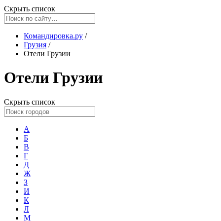
Скрыть список
Командировка.ру
/
Грузия
/
Отели Грузии
Отели Грузии
Скрыть список
А
Б
В
Г
Д
Ж
З
И
К
Л
М