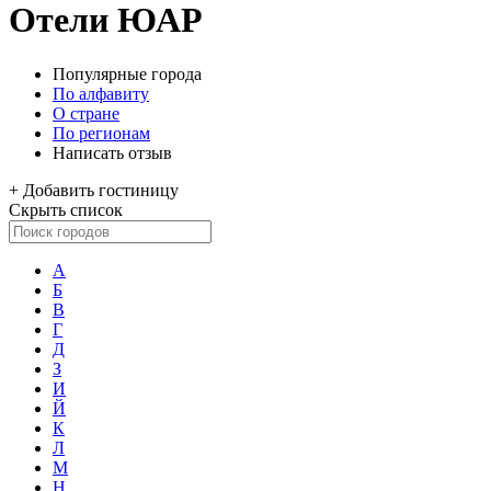
Отели ЮАР
Популярные города
По алфавиту
О стране
По регионам
Написать отзыв
+
Добавить гостиницу
Скрыть список
А
Б
В
Г
Д
З
И
Й
К
Л
М
Н