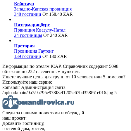
Кейптаун
Западно-Капская провинция
348 гостиниц
От 158.40 ZAR
Питермарицбург
Првинция Квазулу-Натал
24 гостиницы
От 240 ZAR
Претория
Провинция Гаутенг
139 гостиниц
От 180 ZAR
Информация по отелям ЮАР. Справочник содержит 5098
объектов по 222 населенным пунктам.
Ищете лучшие цены для групп от 10 человек или 5 номеров?
Используйте наш сервис
komandir Администрация сайта
/upload/main/9a7/9a795e978f8ef1205c67bd358f61e016.jpg 5
Следи за нашими новостями и обсуждай
наш проект:
Добавить гостиницу,
гостевой дом, хостел,