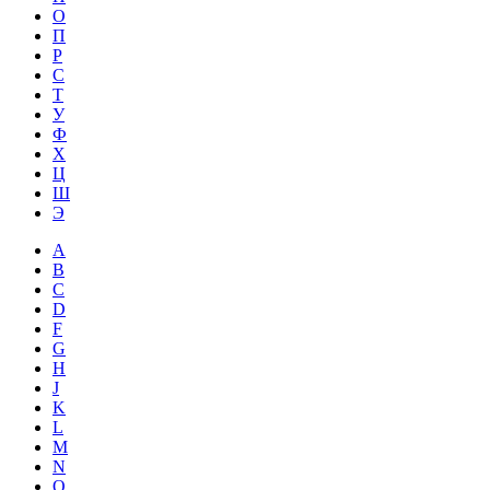
О
П
Р
С
Т
У
Ф
Х
Ц
Ш
Э
A
B
C
D
F
G
H
J
K
L
M
N
O