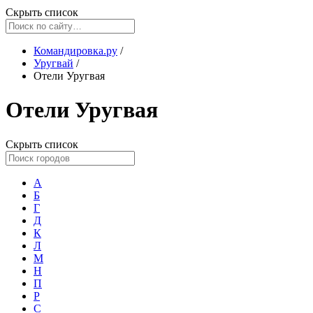
Скрыть список
Командировка.ру
/
Уругвай
/
Отели Уругвая
Отели Уругвая
Скрыть список
А
Б
Г
Д
К
Л
М
Н
П
Р
С