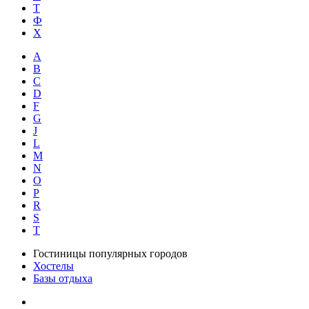
Т
Ф
Х
A
B
C
D
F
G
J
L
M
N
O
P
R
S
T
Гостиницы популярных городов
Хостелы
Базы отдыха