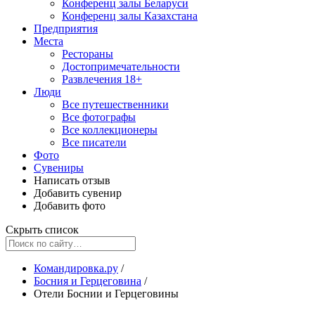
Конференц залы Беларуси
Конференц залы Казахстана
Предприятия
Места
Рестораны
Достопримечательности
Развлечения
18+
Люди
Все путешественники
Все фотографы
Все коллекционеры
Все писатели
Фото
Сувениры
Написать отзыв
Добавить сувенир
Добавить фото
Скрыть список
Командировка.ру
/
Босния и Герцеговина
/
Отели Боснии и Герцеговины