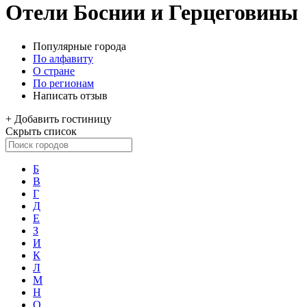
Отели Боснии и Герцеговины
Популярные города
По алфавиту
О стране
По регионам
Написать отзыв
+
Добавить гостиницу
Скрыть список
Б
В
Г
Д
Е
З
И
К
Л
М
Н
О