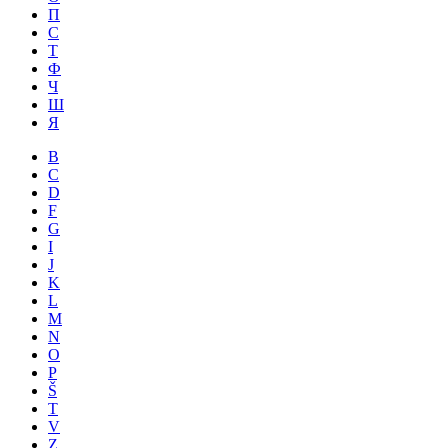
П
С
Т
Ф
Ч
Ш
Я
B
C
D
F
G
I
J
K
L
M
N
O
P
Š
T
V
Z