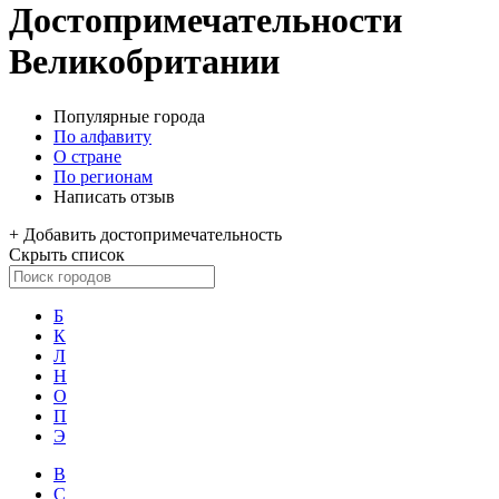
Достопримечательности
Великобритании
Популярные города
По алфавиту
О стране
По регионам
Написать отзыв
+
Добавить достопримечательность
Скрыть список
Б
К
Л
Н
О
П
Э
B
C