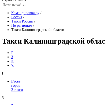
Командировка.ру
/
Россия
/
Такси России
/
По регионам
/
Такси Калининградской области
Такси Калининградской обла
Г
З
К
Ч
Г
Гусев
город
2 такси
З