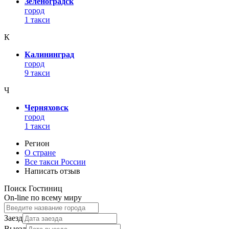
Зеленоградск
город
1 такси
К
Калининград
город
9 такси
Ч
Черняховск
город
1 такси
Регион
О стране
Все такси России
Написать отзыв
Поиск Гостиниц
On-line по всему миру
Заезд
Выезд