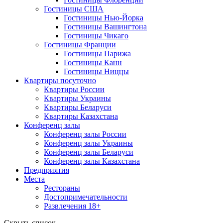
Гостиницы США
Гостиницы Нью-Йорка
Гостиницы Вашингтона
Гостиницы Чикаго
Гостиницы Франции
Гостиницы Парижа
Гостиницы Канн
Гостиницы Ниццы
Квартиры посуточно
Квартиры России
Квартиры Украины
Квартиры Беларуси
Квартиры Казахстана
Конференц залы
Конференц залы России
Конференц залы Украины
Конференц залы Беларуси
Конференц залы Казахстана
Предприятия
Места
Рестораны
Достопримечательности
Развлечения
18+
Скрыть список