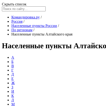
Скрыть список
Командировка.ру
/
Россия
/
Населенные пункты России
/
По регионам
/
Населенные пункты Алтайского края
Населенные пункты Алтайско
А
Б
В
Г
Д
Е
Ж
З
И
К
Л
М