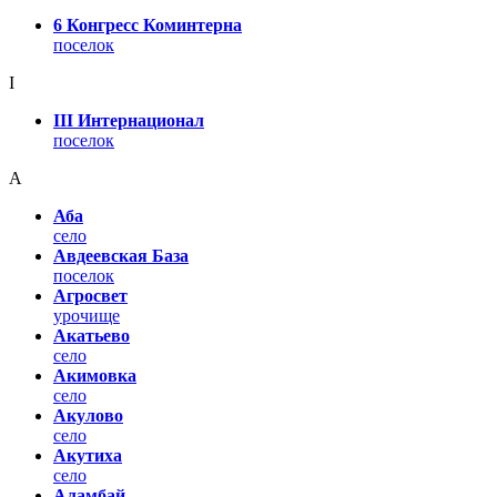
6 Конгресс Коминтерна
поселок
I
III Интернационал
поселок
А
Аба
село
Авдеевская База
поселок
Агросвет
урочище
Акатьево
село
Акимовка
село
Акулово
село
Акутиха
село
Аламбай