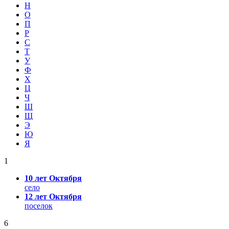
Н
О
П
Р
С
Т
У
Ф
Х
Ц
Ч
Ш
Щ
Э
Ю
Я
1
10 лет Октября
село
12 лет Октября
поселок
6