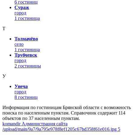
6 гостиниц
Сураж
город
1 гостиница
Т
Толмачёво
село
1 гостиница
Трубчевск
город
2 гостиницы
У
Унеча
город
8 гостиниц
Информация по гостиницам Брянской области с возможность
поиска по населенным пунктам. Справочник содержит 114
объектов по 37 населенным пунктам.
komandir Администрация сайта
/upload/main/9a7/9a795e978f8ef1205c67bd358f61e016.jpg 5