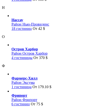
Н
Нассау
Район Нью-Провиденс
18 гостиниц
От 42 $
О
Остров Харбор
Район Остров Харбор
4 гостиницы
От 370 $
Ф
Фармерс-Хилл
Район Эксума
1 гостиница
От 179.10 $
Фрипорт
Район Фрипорт
6 гостиниц
От 75 $