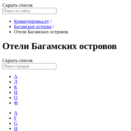
Скрыть список
Командировка.ру
/
Багамские острова
/
Отели Багамских островов
Отели Багамских островов
Скрыть список
А
Д
К
Н
О
Ф
A
F
G
H