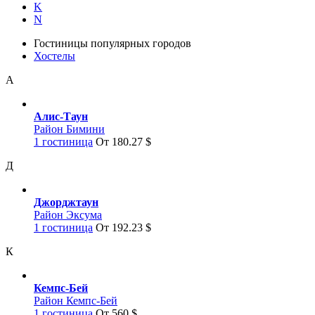
K
N
Гостиницы популярных городов
Хостелы
А
Алис-Таун
Район Бимини
1 гостиница
От 180.27 $
Д
Джорджтаун
Район Эксума
1 гостиница
От 192.23 $
К
Кемпс-Бей
Район Кемпс-Бей
1 гостиница
От 560 $