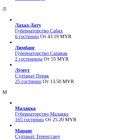
Л
Лахад-Дату
Губернаторство Сабах
6 гостиниц
От 43.19 MYR
Лимбанг
Губернаторство Саравак
2 гостиницы
От 55 MYR
Лумут
Султанат Перак
25 гостиниц
От 13.50 MYR
М
Малакка
Губернаторство Малакка
165 гостиниц
От 25.20 MYR
Маранг
Султанат Теренггану