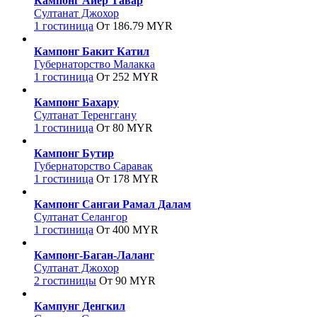
Кампонг Айер Тавар
Султанат Джохор
1 гостиница
От 186.79 MYR
Кампонг Бакит Катил
Губернаторство Малакка
1 гостиница
От 252 MYR
Кампонг Бахару
Султанат Теренггану
1 гостиница
От 80 MYR
Кампонг Бутир
Губернаторство Саравак
1 гостиница
От 178 MYR
Кампонг Сангаи Рамал Далам
Султанат Селангор
1 гостиница
От 400 MYR
Кампонг-Баган-Лаланг
Султанат Джохор
2 гостиницы
От 90 MYR
Кампунг Денгкил