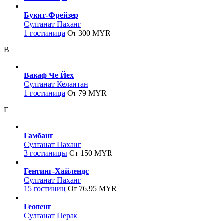
Букит-Фрейзер
Султанат Паханг
1 гостиница
От 300 MYR
В
Вакаф Че Йех
Султанат Келантан
1 гостиница
От 79 MYR
Г
Гамбанг
Султанат Паханг
3 гостиницы
От 150 MYR
Гентинг-Хайлендс
Султанат Паханг
15 гостиниц
От 76.95 MYR
Геопенг
Султанат Перак