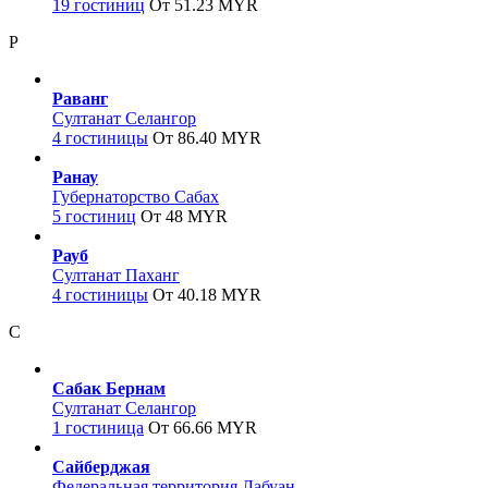
19 гостиниц
От 51.23 MYR
Р
Раванг
Султанат Селангор
4 гостиницы
От 86.40 MYR
Ранау
Губернаторство Сабах
5 гостиниц
От 48 MYR
Рауб
Султанат Паханг
4 гостиницы
От 40.18 MYR
С
Сабак Бернам
Султанат Селангор
1 гостиница
От 66.66 MYR
Сайберджая
Федеральная территория Лабуан