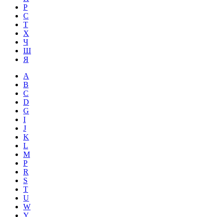
Р
С
Т
Х
Ч
Ш
Я
A
B
C
D
G
I
J
K
L
M
P
R
S
T
U
W
Y