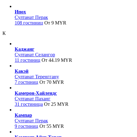
Ипох
Султанат Перак
108 гостиниц
От 9 MYR
К
Каджанг
Султанат Селангор
11 гостиниц
От 44.19 MYR
Какэй
Султанат Теренггану
7 гостиниц
От 70 MYR
Камерон-Хайлендс
Султанат Паханг
31 гостиница
От 25 MYR
Кампар
Султанат Перак
9 гостиниц
От 55 MYR