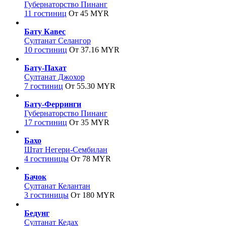
Губернаторство Пинанг
11 гостиниц
От 45 MYR
Бату Кавес
Султанат Селангор
10 гостиниц
От 37.16 MYR
Бату-Пахат
Султанат Джохор
7 гостиниц
От 55.30 MYR
Бату-Ферринги
Губернаторство Пинанг
17 гостиниц
От 35 MYR
Бахо
Штат Негери-Сембилан
4 гостиницы
От 78 MYR
Бачок
Султанат Келантан
3 гостиницы
От 180 MYR
Бедунг
Султанат Кедах