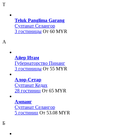
T
Teluk Panglima Garang
Султанат Селангор
3 гостиницы
От 60 MYR
А
Айер Итам
Губернаторство Пинанг
3 гостиницы
От 55 MYR
Алор-Сетар
Султанат Кедах
28 гостиниц
От 65 MYR
Ампанг
Султанат Селангор
5 гостиниц
От 53.08 MYR
Б