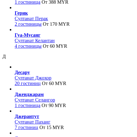
1 гостиница
От 388 MYR
Герик
Султанат Перак
2 гостиницы
От 170 MYR
Гуа-Мусанг
Султанат Келантан
4 гостиницы
От 60 MYR
Д
Десару
Султанат Джохор
20 гостиниц
От 60 MYR
Дженджарам
Султанат Селангор
1 гостиница
От 90 MYR
Джерантут
Султанат Паханг
7 гостиниц
От 15 MYR