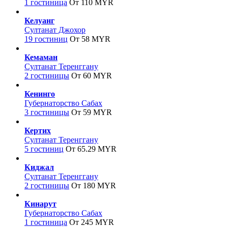
1 гостиница
От 110 MYR
Келуанг
Султанат Джохор
19 гостиниц
От 58 MYR
Кемаман
Султанат Теренггану
2 гостиницы
От 60 MYR
Кенинго
Губернаторство Сабах
3 гостиницы
От 59 MYR
Кертих
Султанат Теренггану
5 гостиниц
От 65.29 MYR
Киджал
Султанат Теренггану
2 гостиницы
От 180 MYR
Кинарут
Губернаторство Сабах
1 гостиница
От 245 MYR