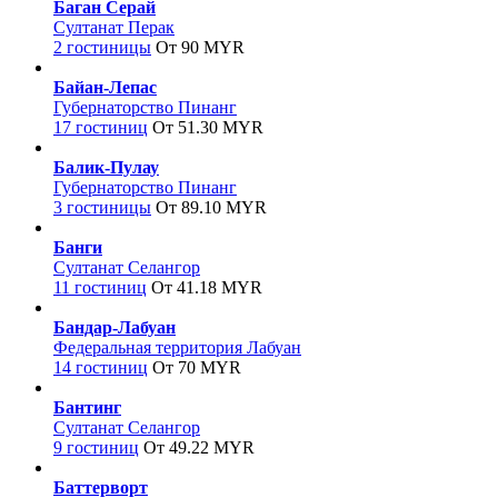
Баган Серай
Султанат Перак
2 гостиницы
От 90 MYR
Байан-Лепас
Губернаторство Пинанг
17 гостиниц
От 51.30 MYR
Балик-Пулау
Губернаторство Пинанг
3 гостиницы
От 89.10 MYR
Банги
Султанат Селангор
11 гостиниц
От 41.18 MYR
Бандар-Лабуан
Федеральная территория Лабуан
14 гостиниц
От 70 MYR
Бантинг
Султанат Селангор
9 гостиниц
От 49.22 MYR
Баттерворт