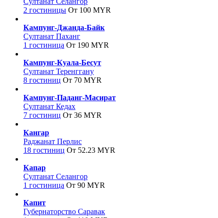
Султанат Селангор
2 гостиницы
От 100 MYR
Кампунг-Джанда-Байк
Султанат Паханг
1 гостиница
От 190 MYR
Кампунг-Куала-Бесут
Султанат Теренггану
8 гостиниц
От 70 MYR
Кампунг-Паданг-Масират
Султанат Кедах
7 гостиниц
От 36 MYR
Кангар
Раджанат Перлис
18 гостиниц
От 52.23 MYR
Капар
Султанат Селангор
1 гостиница
От 90 MYR
Капит
Губернаторство Саравак