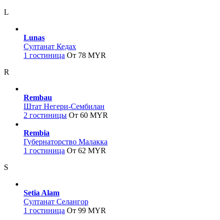
L
Lunas
Султанат Кедах
1 гостиница
От 78 MYR
R
Rembau
Штат Негери-Сембилан
2 гостиницы
От 60 MYR
Rembia
Губернаторство Малакка
1 гостиница
От 62 MYR
S
Setia Alam
Султанат Селангор
1 гостиница
От 99 MYR