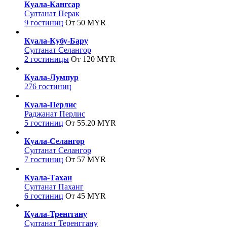
Куала-Кангсар
Султанат Перак
9 гостиниц
От 50 MYR
Куала-Кубу-Бару
Султанат Селангор
2 гостиницы
От 120 MYR
Куала-Лумпур
276 гостиниц
Куала-Перлис
Раджанат Перлис
5 гостиниц
От 55.20 MYR
Куала-Селангор
Султанат Селангор
7 гостиниц
От 57 MYR
Куала-Тахан
Султанат Паханг
6 гостиниц
От 45 MYR
Куала-Тренггану
Султанат Теренггану