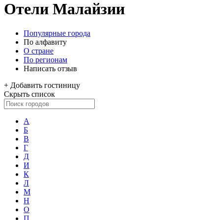
Отели Малайзии
Популярные города
По алфавиту
О стране
По регионам
Написать отзыв
+
Добавить гостиницу
Скрыть список
А
Б
В
Г
Д
И
К
Л
М
Н
О
П