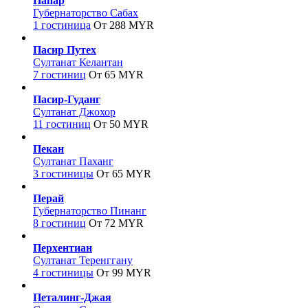
Папар
Губернаторство Сабах
1 гостиница
От 288 MYR
Пасир Путех
Султанат Келантан
7 гостиниц
От 65 MYR
Пасир-Гуданг
Султанат Джохор
11 гостиниц
От 50 MYR
Пекан
Султанат Паханг
3 гостиницы
От 65 MYR
Перай
Губернаторство Пинанг
8 гостиниц
От 72 MYR
Перхентиан
Султанат Теренггану
4 гостиницы
От 99 MYR
Петалинг-Джая