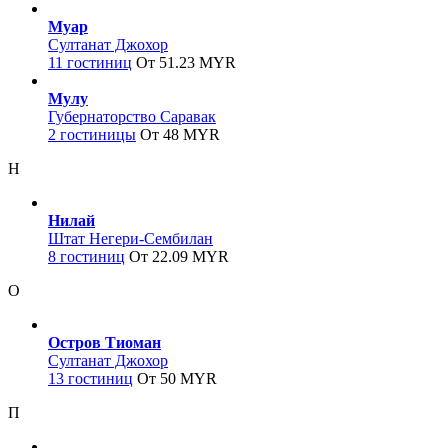
Муар
Султанат Джохор
11 гостиниц
От 51.23 MYR
Мулу
Губернаторство Саравак
2 гостиницы
От 48 MYR
Н
Нилай
Штат Негери-Сембилан
8 гостиниц
От 22.09 MYR
О
Остров Тиоман
Султанат Джохор
13 гостиниц
От 50 MYR
П