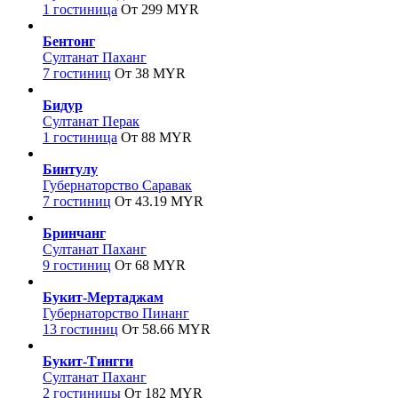
1 гостиница
От 299 MYR
Бентонг
Султанат Паханг
7 гостиниц
От 38 MYR
Бидур
Султанат Перак
1 гостиница
От 88 MYR
Бинтулу
Губернаторство Саравак
7 гостиниц
От 43.19 MYR
Бринчанг
Султанат Паханг
9 гостиниц
От 68 MYR
Букит-Мертаджам
Губернаторство Пинанг
13 гостиниц
От 58.66 MYR
Букит-Тингги
Султанат Паханг
2 гостиницы
От 182 MYR