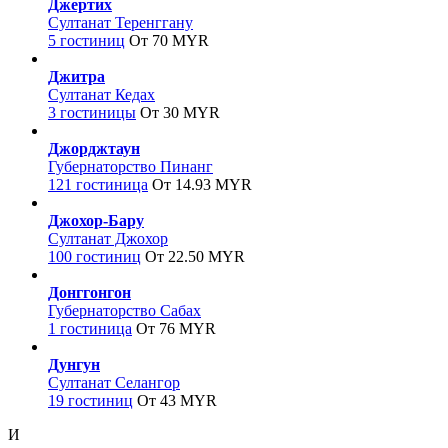
Джертих
Султанат Теренггану
5 гостиниц
От 70 MYR
Джитра
Султанат Кедах
3 гостиницы
От 30 MYR
Джорджтаун
Губернаторство Пинанг
121 гостиница
От 14.93 MYR
Джохор-Бару
Султанат Джохор
100 гостиниц
От 22.50 MYR
Донггонгон
Губернаторство Сабах
1 гостиница
От 76 MYR
Дунгун
Султанат Селангор
19 гостиниц
От 43 MYR
И