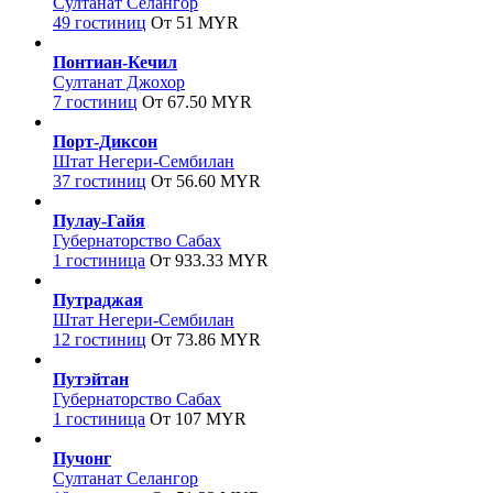
Султанат Селангор
49 гостиниц
От 51 MYR
Понтиан-Кечил
Султанат Джохор
7 гостиниц
От 67.50 MYR
Порт-Диксон
Штат Негери-Сембилан
37 гостиниц
От 56.60 MYR
Пулау-Гайя
Губернаторство Сабах
1 гостиница
От 933.33 MYR
Путраджая
Штат Негери-Сембилан
12 гостиниц
От 73.86 MYR
Путэйтан
Губернаторство Сабах
1 гостиница
От 107 MYR
Пучонг
Султанат Селангор