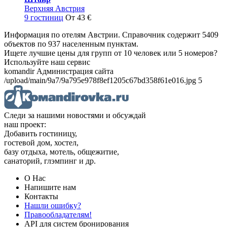
Верхняя Австрия
9 гостиниц
От 43 €
Информация по отелям Австрии. Справочник содержит 5409
объектов по 937 населенным пунктам.
Ищете лучшие цены для групп от 10 человек или 5 номеров?
Используйте наш сервис
komandir Администрация сайта
/upload/main/9a7/9a795e978f8ef1205c67bd358f61e016.jpg 5
Следи за нашими новостями и обсуждай
наш проект:
Добавить гостиницу,
гостевой дом, хостел,
базу отдыха, мотель, общежитие,
санаторий, глэмпинг и др.
О Нас
Напишите нам
Контакты
Нашли ошибку?
Правообладателям!
API для систем бронирования