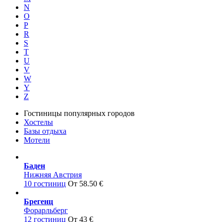
N
O
P
R
S
T
U
V
W
Y
Z
Гостиницы популярных городов
Хостелы
Базы отдыха
Мотели
Баден
Нижняя Австрия
10 гостиниц
От 58.50 €
Брегенц
Форарльберг
12 гостиниц
От 43 €