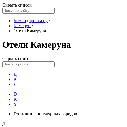
Скрыть список
Командировка.ру
/
Камерун
/
Отели Камеруна
Отели Камеруна
Скрыть список
Д
К
Я
D
K
Y
Гостиницы популярных городов
Д