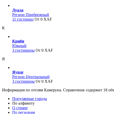
Дуала
Регион Прибрежный
11 гостиниц
От 0 XAF
К
Криби
Южный
3 гостиницы
От 0 XAF
Я
Яунде
Регион Центральный
3 гостиницы
От 0 XAF
Информация по отелям Камеруна. Справочник содержит 18 объ
Популярные города
По алфавиту
О стране
По регионам