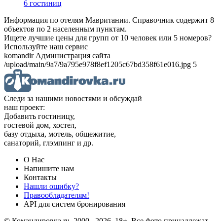
6 гостиниц
Информация по отелям Мавритании. Справочник содержит 8
объектов по 2 населенным пунктам.
Ищете лучшие цены для групп от 10 человек или 5 номеров?
Используйте наш сервис
komandir Администрация сайта
/upload/main/9a7/9a795e978f8ef1205c67bd358f61e016.jpg 5
Следи за нашими новостями и обсуждай
наш проект:
Добавить гостиницу,
гостевой дом, хостел,
базу отдыха, мотель, общежитие,
санаторий, глэмпинг и др.
О Нас
Напишите нам
Контакты
Нашли ошибку?
Правообладателям!
API для систем бронирования
© Командировка.ru, 2000 –2026, 18+.
Все фото принадлежат