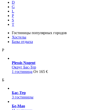
D
G
L
P
S
T
Гостиницы популярных городов
Хостелы
Базы отдыха
P
Plessis Nogent
Округ Бас-Тер
1 гостиница
От 165 €
Б
Бас-Тер
3 гостиницы
Бе-Мао