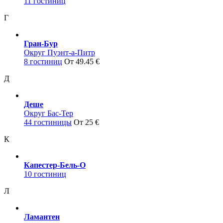
11 гостиниц
Г
Гран-Бур
Округ Пуэнт-а-Питр
8 гостиниц
От 49.45 €
Д
Деше
Округ Бас-Тер
44 гостиницы
От 25 €
К
Капестер-Бель-О
10 гостиниц
Л
Ламантен