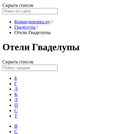
Скрыть список
Командировка.ру
/
Гваделупа
/
Отели Гваделупы
Отели Гваделупы
Скрыть список
Б
Г
Д
К
Л
П
С
Т
B
C