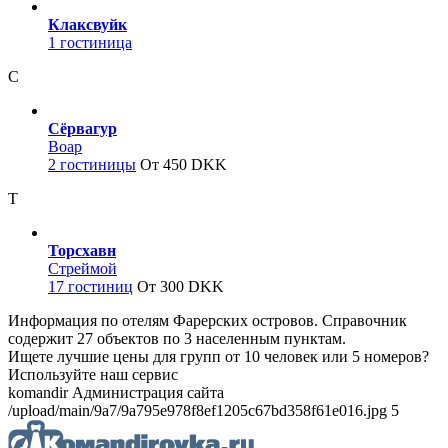
Клаксвуйк
1 гостиница
С
Сёрвагур
Воар
2 гостиницы
От 450 DKK
Т
Торсхавн
Стреймой
17 гостиниц
От 300 DKK
Информация по отелям Фарерских островов. Справочник
содержит 27 объектов по 3 населенным пунктам.
Ищете лучшие цены для групп от 10 человек или 5 номеров?
Используйте наш сервис
komandir Администрация сайта
/upload/main/9a7/9a795e978f8ef1205c67bd358f61e016.jpg 5